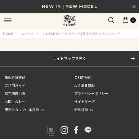
NEW IN｜NEW MODEL
8/17(月)10時まで｜税込11,000円以上で送料無料
0
贈る相手やシーンから選べる、新しいギフトガイド
HOME
|
ニュース
/
IL BISONTE (イル ビゾンテ) 日本公式オンラインストア
NEW IN｜COLOR LEATHER
サイトマップを開く
新規会員登録
ご利用規約
ご利用ガイド
よくある質問
特定商取引法
プライバシーポリシー
お問い合わせ
サイトマップ
販売スタッフ中途採用
新卒採用