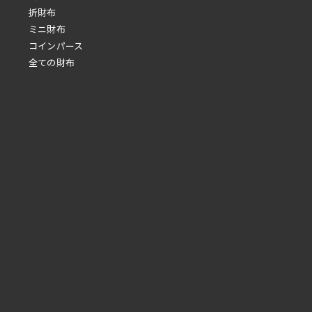
折財布
ミニ財布
コインパース
全ての財布