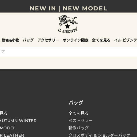
NEW IN｜NEW MODEL
8/17(月)10時まで｜税込11,000円以上で送料無
贈る相手やシーンから選べる、新しいギフトガイ
財布&小物
バッグ
アクセサリー
オンライン限定
全てを見る
イル ビゾンテ
NEW IN｜COLOR LEATHER
トア
バッグ
見る
全てを見る
 AUTUMN WINTER
ベストセラー
 MODEL
新作バッグ
R LEATHER
クロスボディ & ショルダーバッグ