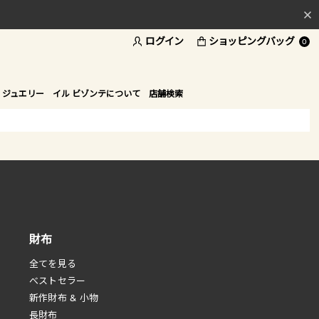
ログイン
ショッピングバッグ
料
0
ド
 ジュエリー
イル ビゾンテについて
店舗検索
財布
全てを見る
べストセラー
新作財布 & 小物
長財布