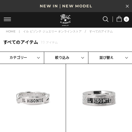
NEW IN｜NEW MODEL
8/17(月)10時まで｜税込11,000円以上で送料無料
0
贈る相手やシーンから選べる、新しいギフトガイド
HOME
|
イル ビゾンテ ジュエリー オンラインストア
/
すべてのアイテム
すべてのアイテム
19
NEW IN｜COLOR LEATHER
アイテム
カテゴリー
絞り込み
並び替え