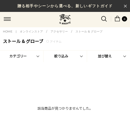
贈る相手やシーンから選べる、新しいギフトガイド
0
HOME
|
オンラインストア
/
アクセサリー
/
ストール & グローブ
ストール & グローブ
0
アイテム
カテゴリー
絞り込み
並び替え
該当商品が見つかりませんでした。