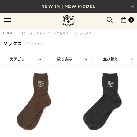
NEW IN｜NEW MODEL
8/17(月)10時まで｜税込11,000円以上で送料無料
0
贈る相手やシーンから選べる、新しいギフトガイド
HOME
|
オンラインストア
/
アクセサリー
/
ソックス
ソックス
45
NEW IN｜COLOR LEATHER
アイテム
カテゴリー
絞り込み
並び替え