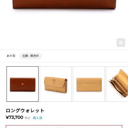
あか茶
在庫 :
販売中
ロングウォレット
¥73,700
税込
再入荷