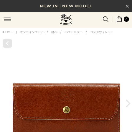
NEW IN｜NEW MODEL
8/17(月)10時まで｜税込11,000円以上で送料無料
0
贈る相手やシーンから選べる、新しいギフトガイド
HOME
|
オンラインストア
/
財布
/
べストセラー
/
ロングウォレット
NEW IN｜COLOR LEATHER