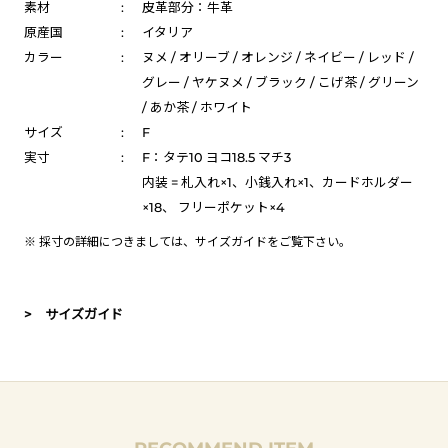
素材
:
皮革部分：牛革
原産国
:
イタリア
カラー
:
ヌメ / オリーブ / オレンジ / ネイビー / レッド /
グレー / ヤケヌメ / ブラック / こげ茶 / グリーン
/ あか茶 / ホワイト
サイズ
:
F
実寸
:
F：タテ10 ヨコ18.5 マチ3
内装 = 札入れ×1、小銭入れ×1、カードホルダー
×18、 フリーポケット×4
※ 採寸の詳細につきましては、
サイズガイド
をご覧下さい。
> サイズガイド