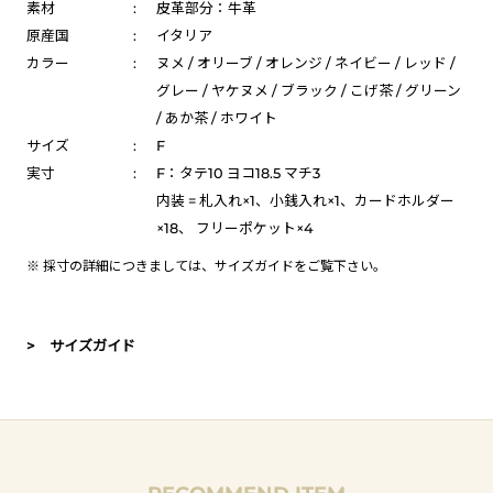
素材
:
皮革部分：牛革
原産国
:
イタリア
カラー
:
ヌメ / オリーブ / オレンジ / ネイビー / レッド /
グレー / ヤケヌメ / ブラック / こげ茶 / グリーン
/ あか茶 / ホワイト
サイズ
:
F
実寸
:
F：タテ10 ヨコ18.5 マチ3
内装 = 札入れ×1、小銭入れ×1、カードホルダー
×18、 フリーポケット×4
※ 採寸の詳細につきましては、
サイズガイド
をご覧下さい。
> サイズガイド