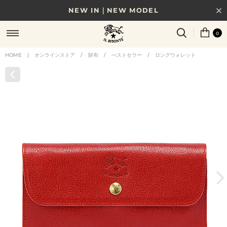
NEW IN｜NEW MODEL
8/17(月)10時まで｜税込11,000円以上で送料無料
0
贈る相手やシーンから選べる、新しいギフトガイド
HOME
|
オンラインストア
/
財布
/
べストセラー
/
ロングウォレット
NEW IN｜COLOR LEATHER