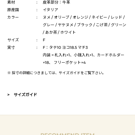
素材
:
皮革部分：牛革
原産国
:
イタリア
カラー
:
ヌメ / オリーブ / オレンジ / ネイビー / レッド /
グレー / ヤケヌメ / ブラック / こげ茶 / グリーン
/ あか茶 / ホワイト
サイズ
:
F
実寸
:
F：タテ10 ヨコ18.5 マチ3
内装 = 札入れ×1、小銭入れ×1、カードホルダー
×18、 フリーポケット×4
※ 採寸の詳細につきましては、
サイズガイド
をご覧下さい。
> サイズガイド