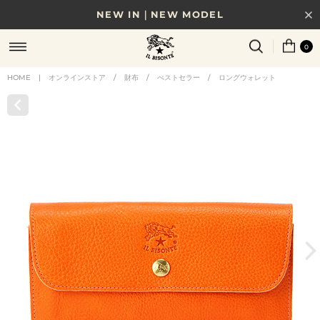
NEW IN｜NEW MODEL
8/17(月)10時まで｜税込11,000円以上で送料無料
0
贈る相手やシーンから選べる、新しいギフトガイド
HOME
|
オンラインストア
/
財布
/
べストセラー
/
ロングウォレット
NEW IN｜COLOR LEATHER