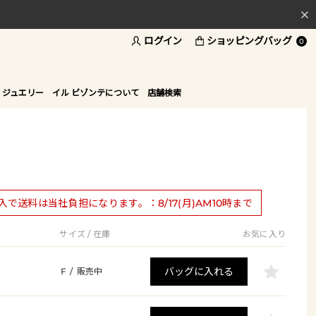
ログイン
ショッピングバッグ
料
0
ド
 ジュエリー
イル ビゾンテについて
店舗検索
購入で送料は当社負担になります。：8/17(月)AM10時まで
サイズ / 在庫
お気に入り
バッグに入れる
F
/
販売中