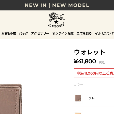
NEW IN｜NEW MODEL
8/17(月)10時まで｜税込11,000円以上で送料無
贈る相手やシーンから選べる、新しいギフトガイ
財布&小物
バッグ
アクセサリー
オンライン限定
全てを見る
イル ビゾンテ
NEW IN｜COLOR LEATHER
ウォレット
¥41,800
税込
税込11,000円以上ご
カラー
グレー