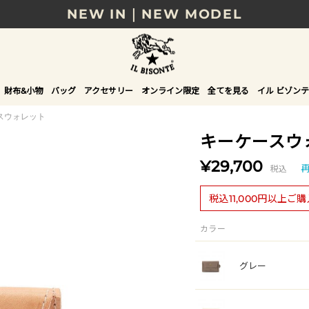
NEW IN｜NEW MODEL
8/17(月)10時まで｜税込11,000円以上で送料無
贈る相手やシーンから選べる、新しいギフトガイ
財布&小物
バッグ
アクセサリー
オンライン限定
全てを見る
イル ビゾンテ
NEW IN｜COLOR LEATHER
スウォレット
キーケースウ
¥29,700
税込
税込11,000円以上ご
カラー
グレー