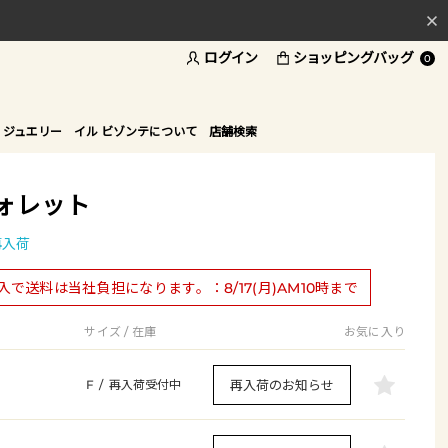
ログイン
ショッピングバッグ
料
0
ド
 ジュエリー
イル ビゾンテについて
店舗検索
ォレット
再入荷
購入で送料は当社負担になります。：8/17(月)AM10時まで
サイズ / 在庫
お気に入り
再入荷のお知らせ
F
/
再入荷受付中