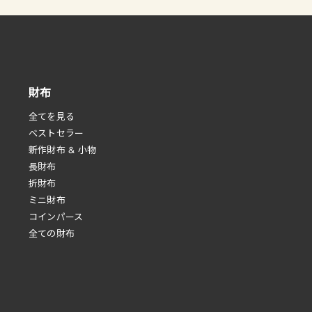
財布
全てを見る
べストセラー
新作財布 & 小物
長財布
折財布
ミニ財布
コインパース
全ての財布