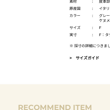
素材
:
皮革部
原産国
:
イタリ
カラー
:
グレー 
ケヌメ 
サイズ
:
F
実寸
:
F：タテ
※ 採寸の詳細につきま
> サイズガイド
RECOMMEND ITEM