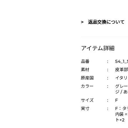
> 返品交換について
アイテム詳細
品番
:
54_1_
素材
:
皮革部
原産国
:
イタリ
カラー
:
グレー 
ジ / 
サイズ
:
F
実寸
:
F：タテ
内装 
ト×2