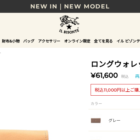
NEW IN｜NEW MODEL
8/17(月)10時まで｜税込11,000円以上で送料無
贈る相手やシーンから選べる、新しいギフトガイ
財布&小物
バッグ
アクセサリー
オンライン限定
全てを見る
イル ビゾンテ
NEW IN｜COLOR LEATHER
ト
ロングウォレ
¥61,600
税込
再
税込11,000円以上ご
カラー
グレー