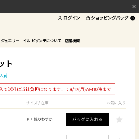
ログイン
ショッピングバッグ
料
0
ド
 ジュエリー
イル ビゾンテについて
店舗検索
ット
入荷
購入で送料は当社負担になります。：8/17(月)AM10時まで
サイズ / 在庫
お気に入り
バッグに入れる
F
/
残りわずか