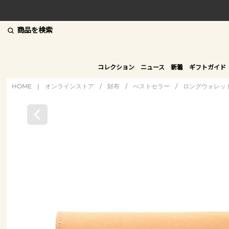
商品を検索
コレクション
ニュース
新着
ギフトガイド
HOME
|
オンラインストア
/
財布
/
べストセラー
/
ロングウォレッ