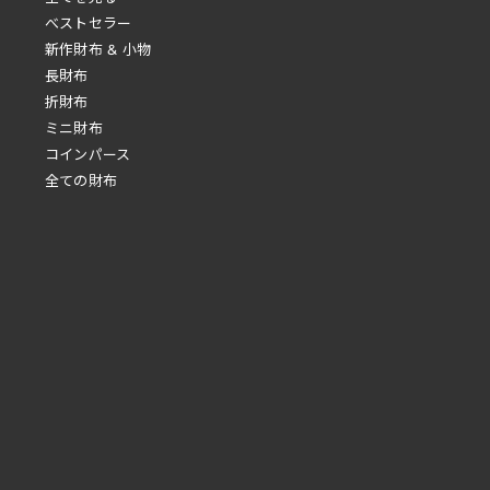
べストセラー
新作財布 & 小物
長財布
折財布
ミニ財布
コインパース
全ての財布