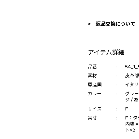
> 返品交換について
アイテム詳細
品番
:
54_1_
素材
:
皮革部
原産国
:
イタリ
カラー
:
グレー 
ジ / 
サイズ
:
F
実寸
:
F：タテ
内装 
ト×2