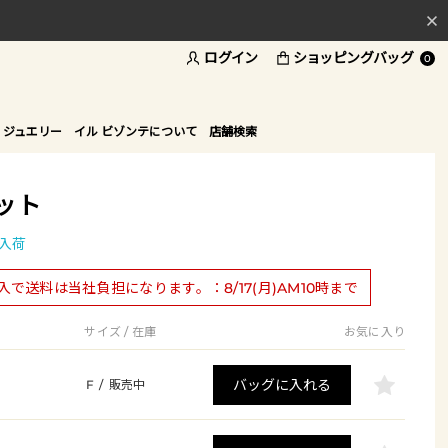
ログイン
ショッピングバッグ
料
0
ド
 ジュエリー
イル ビゾンテについて
店舗検索
ット
入荷
購入で送料は当社負担になります。：8/17(月)AM10時まで
サイズ / 在庫
お気に入り
バッグに入れる
F
/
販売中