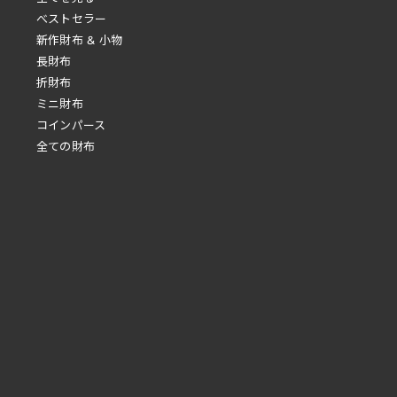
べストセラー
新作財布 & 小物
長財布
折財布
ミニ財布
コインパース
全ての財布