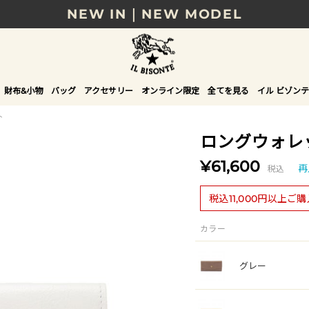
NEW IN｜NEW MODEL
8/17(月)10時まで｜税込11,000円以上で送料無
贈る相手やシーンから選べる、新しいギフトガイ
財布&小物
バッグ
アクセサリー
オンライン限定
全てを見る
イル ビゾンテ
NEW IN｜COLOR LEATHER
ト
ロングウォレ
¥61,600
税込
再
税込11,000円以上ご
カラー
グレー