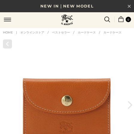
NEW IN｜NEW MODEL
8/17(月)10時まで｜税込11,000円以上で送料無料
0
贈る相手やシーンから選べる、新しいギフトガイド
HOME
|
オンラインストア
/
ベストセラー
/
カードケース
/
カードケース
NEW IN｜COLOR LEATHER