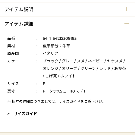
アイテム説明
アイテム詳細
品番
:
54_1_54212309193
素材
:
皮革部分：牛革
原産国
:
イタリア
カラー
:
ブラック / グレー / ヌメ / ネイビー / ヤケヌメ /
オレンジ / オリーブ / グリーン / レッド / あか茶
/ こげ茶 / ホワイト
サイズ
:
F
実寸
:
F：タテ7.5 ヨコ10 マチ1
※ 採寸の詳細につきましては、
サイズガイド
をご覧下さい。
> サイズガイド