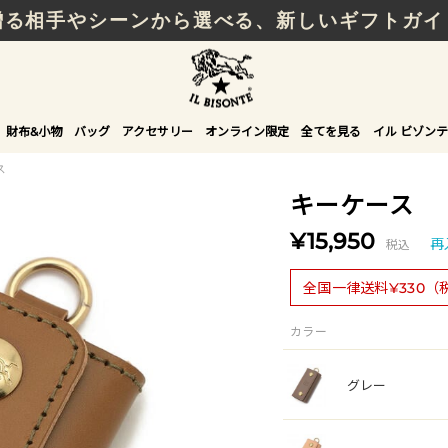
贈る相手やシーンから選べる、新しいギフトガイ
財布&小物
バッグ
アクセサリー
オンライン限定
全てを見る
イル ビゾンテ
ス
キーケース
¥15,950
税込
再
全国一律送料¥330（
カラー
グレー