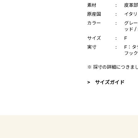
素材
:
皮革部
原産国
:
イタリ
カラー
:
グレー 
ッド /
サイズ
:
F
実寸
:
F：タテ
フック
※ 採寸の詳細につきま
> サイズガイド