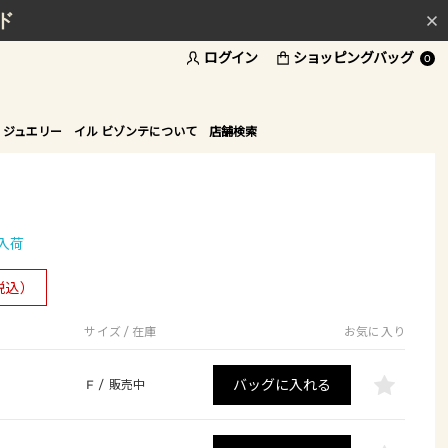
ド
ログイン
ショッピングバッグ
0
 ジュエリー
イル ビゾンテについて
店舗検索
入荷
税込）
サイズ / 在庫
お気に入り
バッグに入れる
F
/
販売中