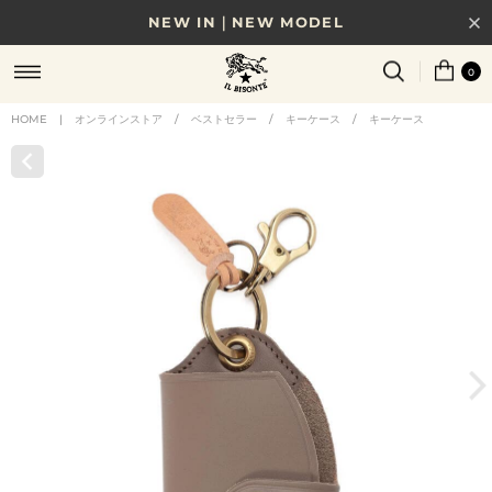
NEW IN｜NEW MODEL
8/17(月)10時まで｜税込11,000円以上で送料無料
0
贈る相手やシーンから選べる、新しいギフトガイド
HOME
|
オンラインストア
/
ベストセラー
/
キーケース
/
キーケース
NEW IN｜COLOR LEATHER