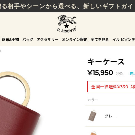
贈る相手やシーンから選べる、新しいギフトガイ
財布&小物
バッグ
アクセサリー
オンライン限定
全てを見る
イル ビゾンテ
ス
キーケース
¥15,950
税込
再
全国一律送料¥330（
カラー
グレー