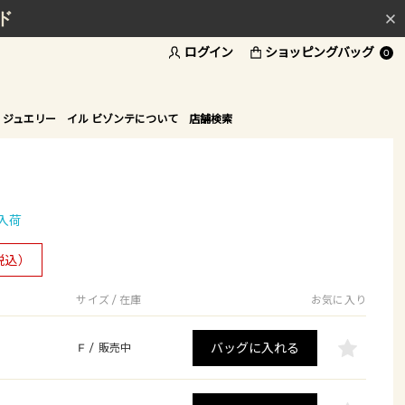
ド
ログイン
ショッピングバッグ
0
 ジュエリー
イル ビゾンテについて
店舗検索
入荷
税込）
サイズ / 在庫
お気に入り
バッグに入れる
F
/
販売中