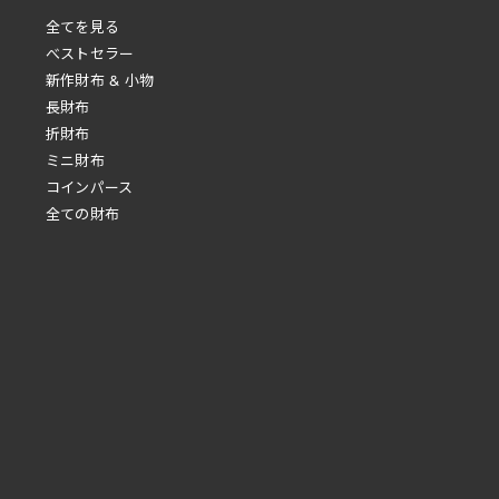
全てを見る
べストセラー
新作財布 & 小物
長財布
折財布
ミニ財布
コインパース
全ての財布