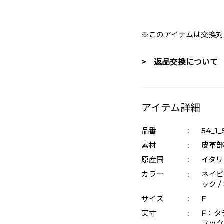
※このアイテムは交換対
> 返品交換について
アイテム詳細
品番
:
54_1_
素材
:
皮革部
原産国
:
イタリ
カラー
:
ネイビー
ック /
サイズ
:
F
実寸
:
F：タテ
フック