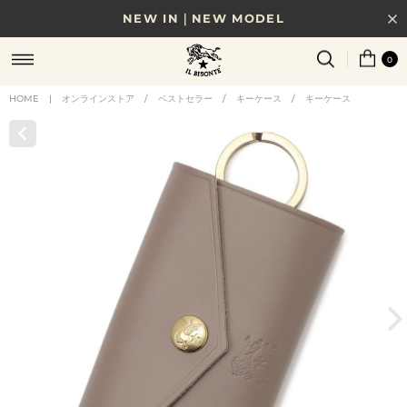
NEW IN｜NEW MODEL
8/17(月)10時まで｜税込11,000円以上で送料無料
0
贈る相手やシーンから選べる、新しいギフトガイド
HOME
|
オンラインストア
/
ベストセラー
/
キーケース
/
キーケース
NEW IN｜COLOR LEATHER