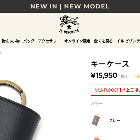
NEW IN｜NEW MODEL
8/17(月)10時まで｜税込11,000円以上で送料無
贈る相手やシーンから選べる、新しいギフトガイ
財布&小物
バッグ
アクセサリー
オンライン限定
全てを見る
イル ビゾンテ
NEW IN｜COLOR LEATHER
ス
キーケース
¥15,950
税込
N
税込11,000円以上ご
カラー
グレー