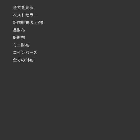
全てを見る
べストセラー
新作財布 & 小物
長財布
折財布
ミニ財布
コインパース
全ての財布