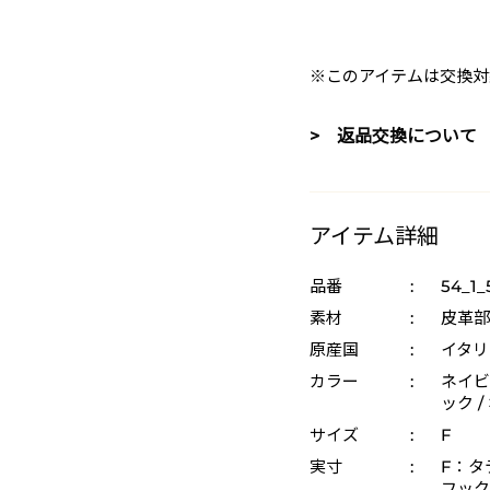
※このアイテムは交換対
> 返品交換について
アイテム詳細
品番
:
54_1_
素材
:
皮革部
原産国
:
イタリ
カラー
:
ネイビー
ック /
サイズ
:
F
実寸
:
F：タテ
フック