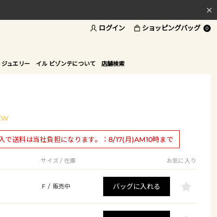
ログイン
ショッピングバッグ
料
0
ド
 ジュエリー
イル ビゾンテについて
店舗検索
EW
購入で送料は当社負担になります。：8/17(月)AM10時まで
サイズ / 在庫
お気に入り
バッグに入れる
F
/
販売中