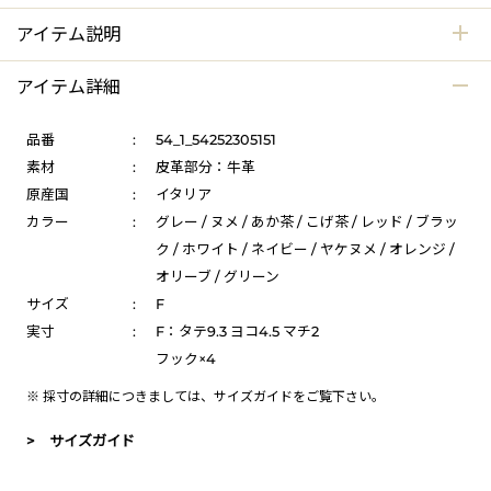
アイテム説明
アイテム詳細
品番
:
54_1_54252305151
素材
:
皮革部分：牛革
原産国
:
イタリア
カラー
:
グレー / ヌメ / あか茶 / こげ茶 / レッド / ブラッ
ク / ホワイト / ネイビー / ヤケヌメ / オレンジ /
オリーブ / グリーン
サイズ
:
F
実寸
:
F：タテ9.3 ヨコ4.5 マチ2
フック×4
※ 採寸の詳細につきましては、
サイズガイド
をご覧下さい。
> サイズガイド