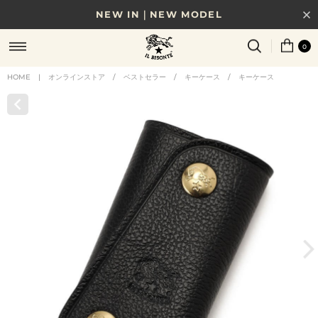
NEW IN｜NEW MODEL
8/17(月)10時まで｜税込11,000円以上で送料無料
0
贈る相手やシーンから選べる、新しいギフトガイド
HOME
|
オンラインストア
/
ベストセラー
/
キーケース
/
キーケース
NEW IN｜COLOR LEATHER