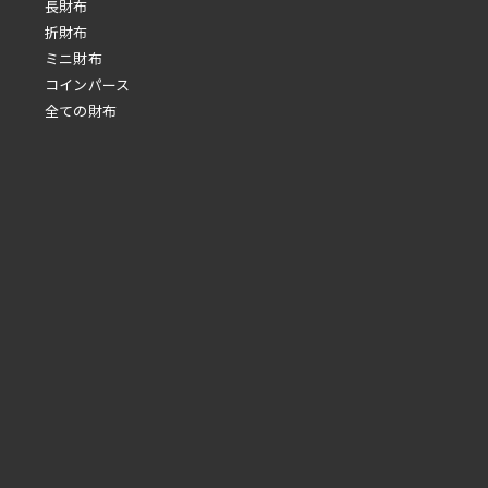
長財布
折財布
ミニ財布
コインパース
全ての財布