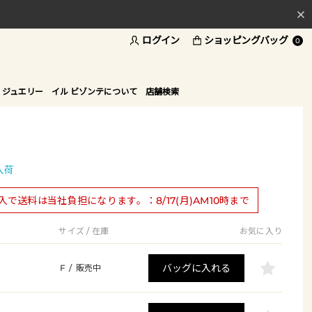
ログイン
ショッピングバッグ
料
0
ド
 ジュエリー
イル ビゾンテについて
店舗検索
入荷
購入で送料は当社負担になります。：8/17(月)AM10時まで
サイズ / 在庫
お気に入り
バッグに入れる
F
/
販売中