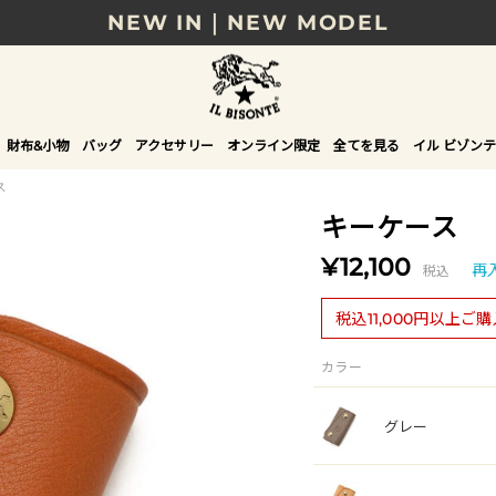
NEW IN｜NEW MODEL
8/17(月)10時まで｜税込11,000円以上で送料無
贈る相手やシーンから選べる、新しいギフトガイ
財布&小物
バッグ
アクセサリー
オンライン限定
全てを見る
イル ビゾンテ
NEW IN｜COLOR LEATHER
ス
キーケース
¥12,100
税込
再
税込11,000円以上ご
カラー
グレー