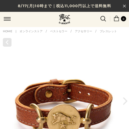
8/17(月)10時まで｜税込11,000円以上で送料無料
贈る相手やシーンから選べる、新しいギフトガイド
0
NEW IN｜COLOR LEATHER
HOME
|
オンラインストア
/
ベストセラー
/
アクセサリー
/
ブレスレット