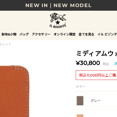
NEW IN｜NEW MODEL
8/17(月)10時まで｜税込11,000円以上で送料無
贈る相手やシーンから選べる、新しいギフトガイ
財布&小物
バッグ
アクセサリー
オンライン限定
全てを見る
イル ビゾンテ
NEW IN｜COLOR LEATHER
ォレット
ミディアムウ
¥30,800
税込
税込11,000円以上ご
カラー
グレー