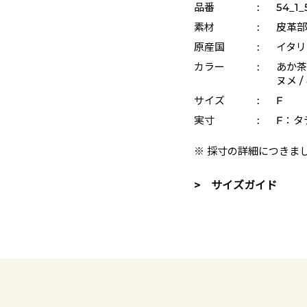
品番
:
54_1_
素材
:
皮革部
原産国
:
イタリ
カラー
:
あか茶 
ヌメ /
サイズ
:
F
実寸
:
F：タテ
※ 採寸の詳細につきま
> サイズガイド