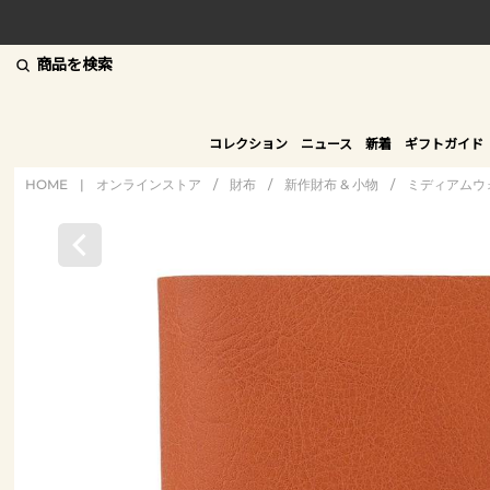
商品を検索
コレクション
ニュース
新着
ギフトガイド
HOME
|
オンラインストア
/
財布
/
新作財布 & 小物
/
ミディアムウ