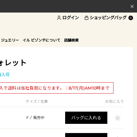
ログイン
ショッピングバッグ
料
0
ド
 ジュエリー
イル ビゾンテについて
店舗検索
ォレット
再入荷
購入で送料は当社負担になります。：8/17(月)AM10時まで
サイズ / 在庫
お気に入り
バッグに入れる
F
/
販売中