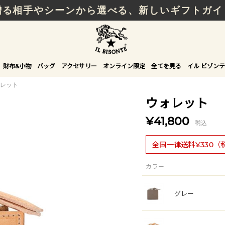
贈る相手やシーンから選べる、新しいギフトガイ
財布&小物
バッグ
アクセサリー
オンライン限定
全てを見る
イル ビゾンテ
レット
ウォレット
¥41,800
税込
全国一律送料¥330（
カラー
グレー