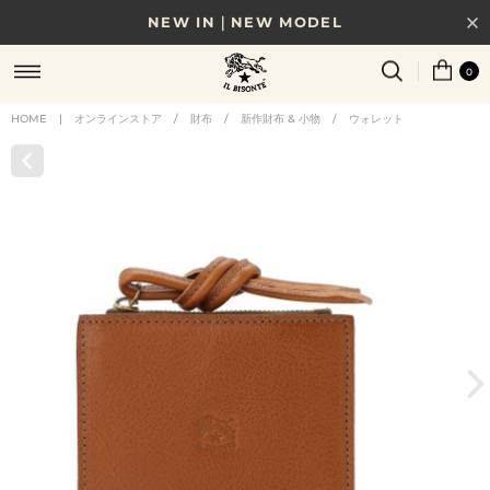
NEW IN｜NEW MODEL
8/17(月)10時まで｜税込11,000円以上で送料無料
0
贈る相手やシーンから選べる、新しいギフトガイド
HOME
|
オンラインストア
/
財布
/
新作財布 & 小物
/
ウォレット
NEW IN｜COLOR LEATHER