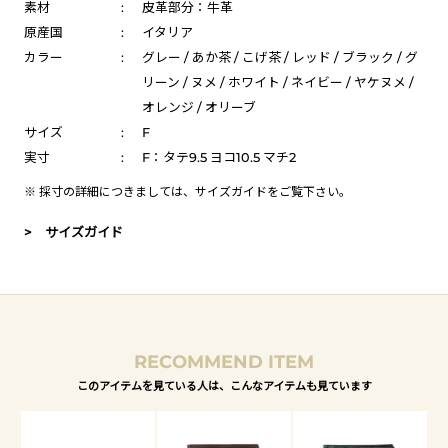
素材
:
皮革部分：牛革
原産国
:
イタリア
カラー
:
グレー / あか茶 / こげ茶 / レッド / ブラック / グ
リーン / ヌメ / ホワイト / ネイビー / ヤケヌメ /
オレンジ / オリーブ
サイズ
:
F
実寸
:
F：タテ9.5 ヨコ10.5 マチ2
※ 採寸の詳細につきましては、
サイズガイド
をご覧下さい。
> サイズガイド
RECOMMEND ITEM
このアイテムを見ている人は、こんなアイテムも見ています