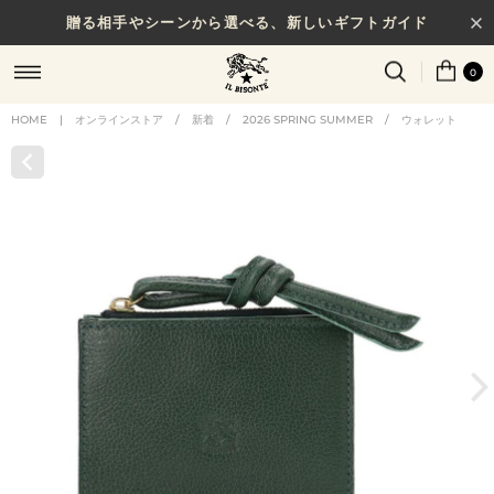
贈る相手やシーンから選べる、新しいギフトガイド
0
HOME
|
オンラインストア
/
新着
/
2026 SPRING SUMMER
/
ウォレット