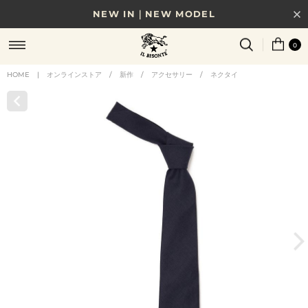
NEW IN｜NEW MODEL
8/17(月)10時まで｜税込11,000円以上で送料無料
0
贈る相手やシーンから選べる、新しいギフトガイド
HOME
|
オンラインストア
/
新作
/
アクセサリー
/
ネクタイ
NEW IN｜COLOR LEATHER