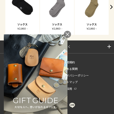
ソックス
ソックス
ソックス
¥2,860 -
¥2,860 -
¥2,860 -
サイトマップを開く
新規会員登録
ご利用規約
ご利用ガイド
よくある質問
特定商取引法
プライバシーポリシー
お問い合わせ
サイトマップ
販売スタッフ中途採用
新卒採用