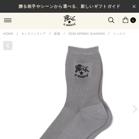
贈る相手やシーンから選べる、新しいギフトガイド
0
HOME
|
オンラインストア
/
新着
/
2026 SPRING SUMMER
/
ソックス