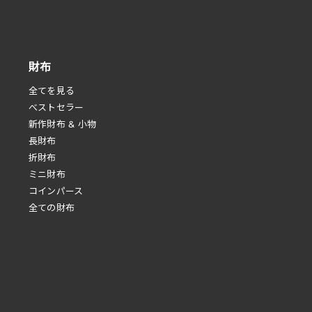
財布
全てを見る
べストセラー
新作財布 & 小物
長財布
折財布
ミニ財布
コインパース
全ての財布