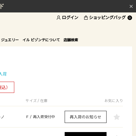
ド
ログイン
ショッピングバッグ
0
 ジュエリー
イル ビゾンテについて
店舗検索
入荷
税込）
サイズ / 在庫
お気に入り
ーノ
再入荷のお知らせ
F
/
再入荷受付中