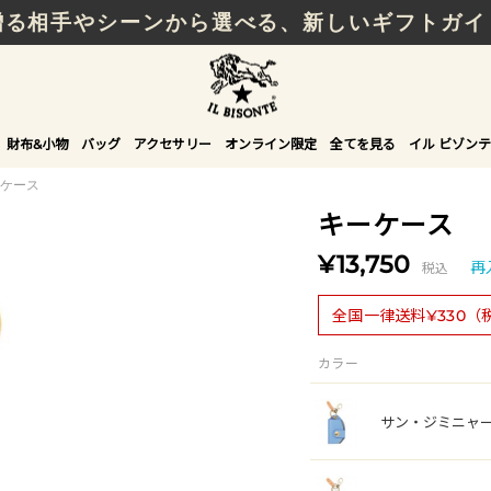
贈る相手やシーンから選べる、新しいギフトガイ
財布&小物
バッグ
アクセサリー
オンライン限定
全てを見る
イル ビゾンテ
ケース
キーケース
¥13,750
税込
再
全国一律送料¥330（
カラー
サン・ジミニャ