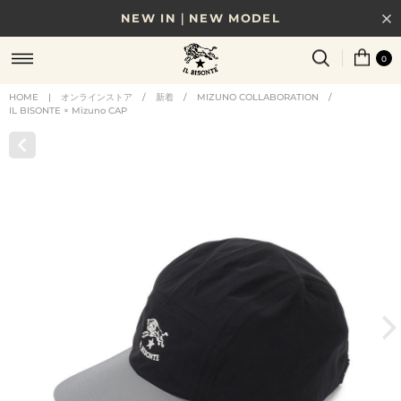
NEW IN｜NEW MODEL
8/17(月)10時まで｜税込11,000円以上で送料無料
0
贈る相手やシーンから選べる、新しいギフトガイド
HOME
|
オンラインストア
/
新着
/
MIZUNO COLLABORATION
/
IL BISONTE × Mizuno CAP
NEW IN｜COLOR LEATHER