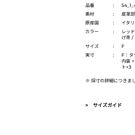
品番
:
54_1_
素材
:
皮革部
原産国
:
イタリ
カラー
:
レッド 
げ茶 /
サイズ
:
F
実寸
:
F：タテ
内装 
ト×3
※ 採寸の詳細につきま
> サイズガイド