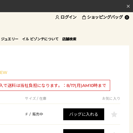
ログイン
ショッピングバッグ
料
0
ド
 ジュエリー
イル ビゾンテについて
店舗検索
NEW
購入で送料は当社負担になります。：8/17(月)AM10時まで
サイズ / 在庫
お気に入り
バッグに入れる
F
/
販売中