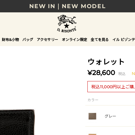
NEW IN｜NEW MODEL
8/17(月)10時まで｜税込11,000円以上で送料無
贈る相手やシーンから選べる、新しいギフトガイ
財布&小物
バッグ
アクセサリー
オンライン限定
全てを見る
イル ビゾンテ
NEW IN｜COLOR LEATHER
ウォレット
¥28,600
税込
税込11,000円以上ご
カラー
グレー