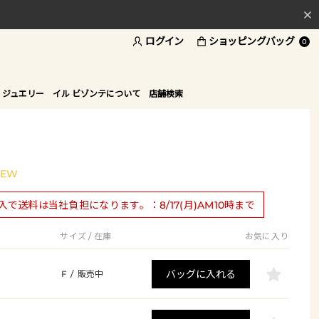
ログイン
ショッピングバッグ
料
0
ド
 ジュエリー
イル ビゾンテについて
店舗検索
NEW
購入で送料は当社負担になります。：8/17(月)AM10時まで
サイズ / 在庫
お気に入り
バッグに入れる
F
/
販売中