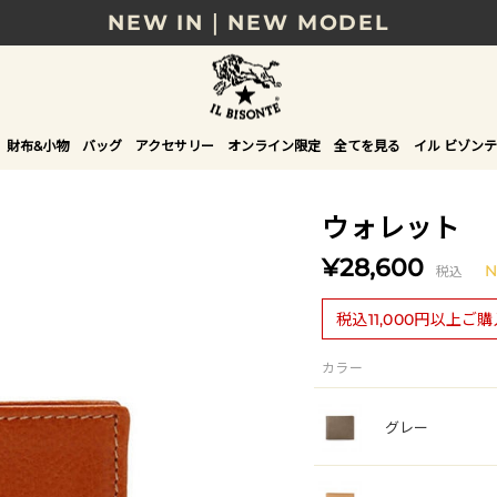
NEW IN｜NEW MODEL
8/17(月)10時まで｜税込11,000円以上で送料無
贈る相手やシーンから選べる、新しいギフトガイ
財布&小物
バッグ
アクセサリー
オンライン限定
全てを見る
イル ビゾンテ
NEW IN｜COLOR LEATHER
ウォレット
¥28,600
税込
税込11,000円以上ご
カラー
グレー