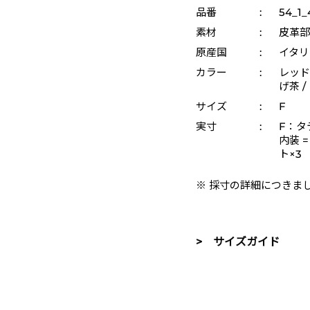
品番
:
54_1_
素材
:
皮革部
原産国
:
イタリ
カラー
:
レッド 
げ茶 /
サイズ
:
F
実寸
:
F：タテ
内装 
ト×3
※ 採寸の詳細につきま
> サイズガイド