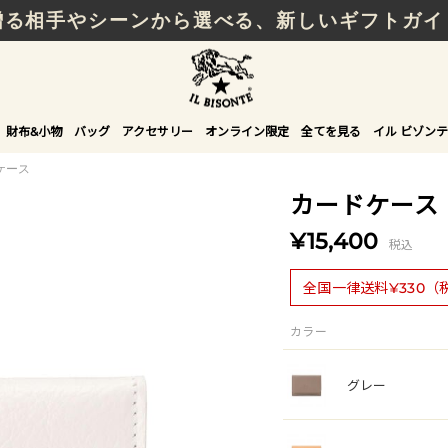
贈る相手やシーンから選べる、新しいギフトガイ
財布&小物
バッグ
アクセサリー
オンライン限定
全てを見る
イル ビゾンテ
ケース
カードケース
¥15,400
税込
全国一律送料¥330（
カラー
グレー