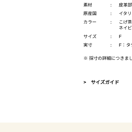
素材
:
皮革部
原産国
:
イタリ
カラー
:
こげ茶 
ネイビー
サイズ
:
F
実寸
:
F：タテ
※ 採寸の詳細につきま
> サイズガイド