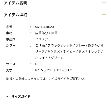
アイテム説明
アイテム詳細
品番
:
54_1_411620
素材
:
皮革部分：牛革
原産国
:
イタリア
カラー
:
こげ茶 / ブラック / レッド / グレー / あか茶 / オ
リーブ / ヤケヌメ / ネイビー / ヌメ / オレンジ /
ホワイト / グリーン
サイズ
:
F
実寸
:
F：タテ7.5 ヨコ11 マチ1.2
※ 採寸の詳細につきましては、
サイズガイド
をご覧下さい。
> サイズガイド