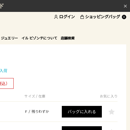
ド
ログイン
ショッピングバッグ
0
 ジュエリー
イル ビゾンテについて
店舗検索
入荷
税込）
サイズ / 在庫
お気に入り
バッグに入れる
F
/
残りわずか