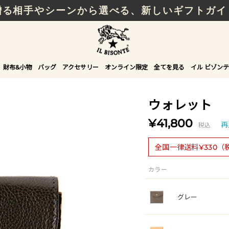
贈る相手やシーンから選べる、新しいギフトガイ
財布&小物
バッグ
アクセサリー
オンライン限定
全てを見る
イル ビゾンテ
ウォレット
¥41,800
税込
再
全国一律送料¥330（
カラー
グレー