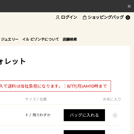
料
ログイン
ショッピングバッグ
0
ド
 ジュエリー
イル ビゾンテについて
店舗検索
ォレット
購入で送料は当社負担になります。：8/17(月)AM10時まで
サイズ / 在庫
お気に入り
バッグに入れる
F
/
残りわずか