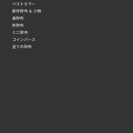
べストセラー
新作財布 & 小物
長財布
折財布
ミニ財布
コインパース
全ての財布