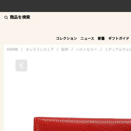
商品を検索
コレクション
ニュース
新着
ギフトガイド
HOME
|
オンラインストア
/
財布
/
べストセラー
/
ミディアムウォ