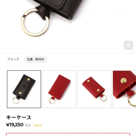
ブラック
在庫 :
販売中
キーケース
¥19,250
税込
NEW