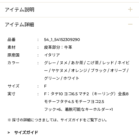
アイテム説明
アイテム詳細
品番
:
54_1_54152309290
素材
:
皮革部分：牛革
原産国
:
イタリア
カラー
:
グレー / ヌメ / あか茶 / こげ茶 / レッド / ネイビ
ー / ヤケヌメ / オレンジ / ブラック / オリーブ /
グリーン / ホワイト
サイズ
:
F
実寸
:
F：タテ10 ヨコ6.5 マチ2 （キーリング）全長8
モチーフタテ4.5 モチーフヨコ2.5
フック×6、着脱可能なキーホルダー×1
※ 採寸の詳細につきましては、
サイズガイド
をご覧下さい。
> サイズガイド