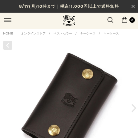
8/17(月)10時まで｜税込11,000円以上で送料無料
贈る相手やシーンから選べる、新しいギフトガイド
0
NEW IN｜COLOR LEATHER
HOME
|
オンラインストア
/
ベストセラー
/
キーケース
/
キーケース