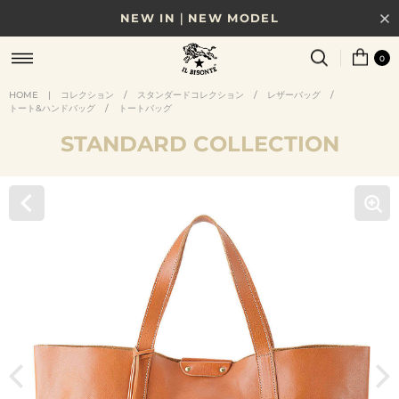
NEW IN｜NEW MODEL
8/17(月)10時まで｜税込11,000円以上で送料無料
0
贈る相手やシーンから選べる、新しいギフトガイド
HOME
|
コレクション
/
スタンダードコレクション
/
レザーバッグ
/
トート&ハンドバッグ
/
トートバッグ
NEW IN｜COLOR LEATHER
STANDARD COLLECTION