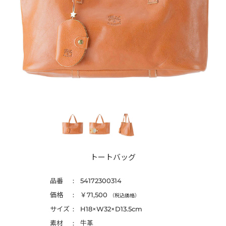
トートバッグ
品番
54172300314
価格
￥71,500
（税込価格）
サイズ
H18×W32×D13.5cm
素材
牛革