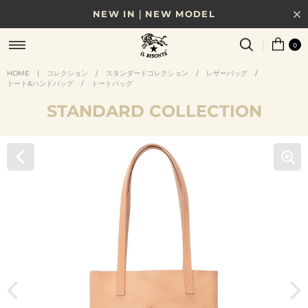
NEW IN｜NEW MODEL
8/17(月)10時まで｜税込11,000円以上で送料無料
0
贈る相手やシーンから選べる、新しいギフトガイド
HOME
|
コレクション
/
スタンダードコレクション
/
レザーバッグ
/
トート&ハンドバッグ
/
トートバッグ
NEW IN｜COLOR LEATHER
STANDARD COLLECTION