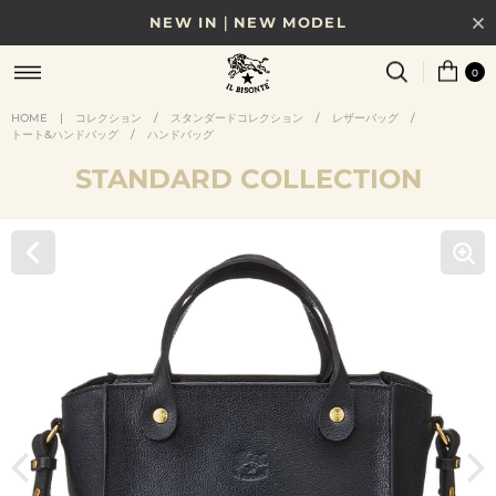
NEW IN｜NEW MODEL
8/17(月)10時まで｜税込11,000円以上で送料無料
0
贈る相手やシーンから選べる、新しいギフトガイド
HOME
|
コレクション
/
スタンダードコレクション
/
レザーバッグ
/
トート&ハンドバッグ
/
ハンドバッグ
NEW IN｜COLOR LEATHER
STANDARD COLLECTION