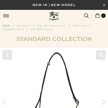
NEW IN｜NEW MODEL
8/17(月)10時まで｜税込11,000円以上で送料無料
0
贈る相手やシーンから選べる、新しいギフトガイド
HOME
|
コレクション
/
スタンダードコレクション
/
レザーバッグ
/
クロスボディバッグ
/
クロスボディバッグ
NEW IN｜COLOR LEATHER
STANDARD COLLECTION