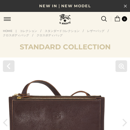
NEW IN｜NEW MODEL
8/17(月)10時まで｜税込11,000円以上で送料無料
0
贈る相手やシーンから選べる、新しいギフトガイド
HOME
|
コレクション
/
スタンダードコレクション
/
レザーバッグ
/
クロスボディバッグ
/
クロスボディバッグ
NEW IN｜COLOR LEATHER
STANDARD COLLECTION