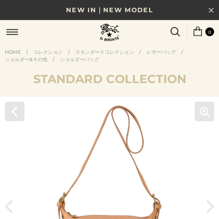
NEW IN｜NEW MODEL
8/17(月)10時まで｜税込11,000円以上で送料無料
0
贈る相手やシーンから選べる、新しいギフトガイド
HOME
|
コレクション
/
スタンダードコレクション
/
レザーバッグ
/
ショルダー&その他
/
ショルダーバッグ
NEW IN｜COLOR LEATHER
STANDARD COLLECTION