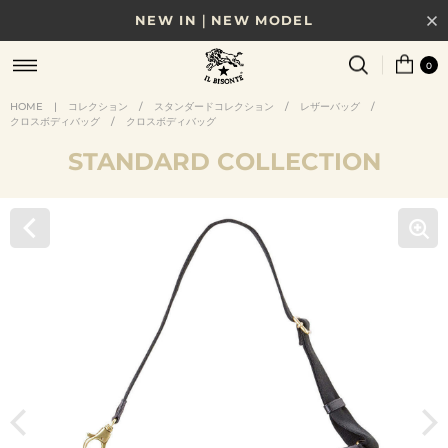
NEW IN｜NEW MODEL
8/17(月)10時まで｜税込11,000円以上で送料無料
0
贈る相手やシーンから選べる、新しいギフトガイド
HOME
|
コレクション
/
スタンダードコレクション
/
レザーバッグ
/
クロスボディバッグ
/
クロスボディバッグ
NEW IN｜COLOR LEATHER
STANDARD COLLECTION