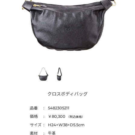
クロスボディバッグ
品番
5482305211
価格
￥80,300
（税込価格）
サイズ
H24×W38×D5.5cm
素材
牛革