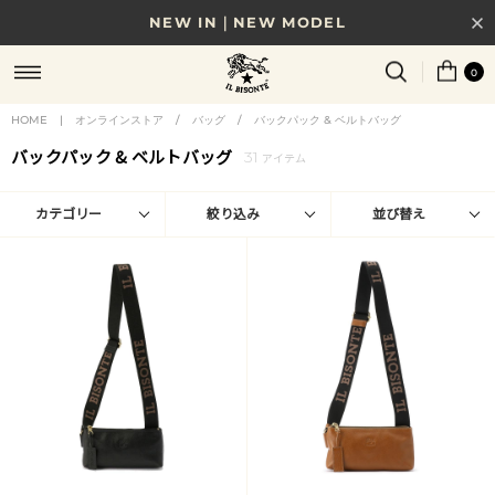
NEW IN｜NEW MODEL
8/17(月)10時まで｜税込11,000円以上で送料無料
0
贈る相手やシーンから選べる、新しいギフトガイド
HOME
|
オンラインストア
/
バッグ
/
バックパック & ベルトバッグ
バックパック & ベルトバッグ
31
NEW IN｜COLOR LEATHER
アイテム
カテゴリー
絞り込み
並び替え