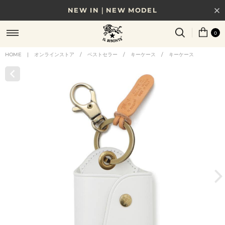
NEW IN｜NEW MODEL
8/17(月)10時まで｜税込11,000円以上で送料無料
0
贈る相手やシーンから選べる、新しいギフトガイド
HOME
|
オンラインストア
/
ベストセラー
/
キーケース
/
キーケース
NEW IN｜COLOR LEATHER