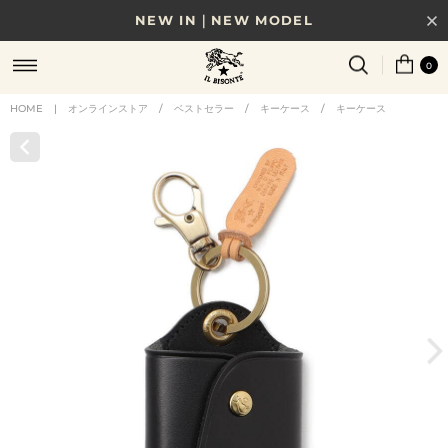
NEW IN｜NEW MODEL
8/17(月)10時まで｜税込11,000円以上で送料無料
0
贈る相手やシーンから選べる、新しいギフトガイド
HOME
|
オンラインストア
/
ベストセラー
/
キーケース
/
キーケース
NEW IN｜COLOR LEATHER