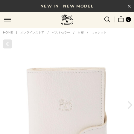
NEW IN｜NEW MODEL
8/17(月)10時まで｜税込11,000円以上で送料無料
0
贈る相手やシーンから選べる、新しいギフトガイド
HOME
|
オンラインストア
/
ベストセラー
/
財布
/
ウォレット
NEW IN｜COLOR LEATHER