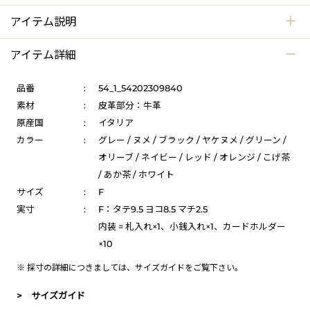
アイテム説明
アイテム詳細
品番
:
54_1_54202309840
素材
:
皮革部分：牛革
原産国
:
イタリア
カラー
:
グレー / ヌメ / ブラック / ヤケヌメ / グリーン /
オリーブ / ネイビー / レッド / オレンジ / こげ茶
/ あか茶 / ホワイト
サイズ
:
F
実寸
:
F：タテ9.5 ヨコ8.5 マチ2.5
内装 = 札入れ×1、小銭入れ×1、カードホルダー
×10
※ 採寸の詳細につきましては、
サイズガイド
をご覧下さい。
> サイズガイド