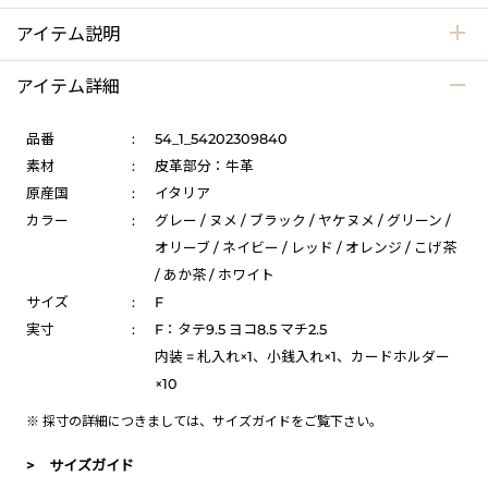
アイテム説明
アイテム詳細
品番
:
54_1_54202309840
素材
:
皮革部分：牛革
原産国
:
イタリア
カラー
:
グレー / ヌメ / ブラック / ヤケヌメ / グリーン /
オリーブ / ネイビー / レッド / オレンジ / こげ茶
/ あか茶 / ホワイト
サイズ
:
F
実寸
:
F：タテ9.5 ヨコ8.5 マチ2.5
内装 = 札入れ×1、小銭入れ×1、カードホルダー
×10
※ 採寸の詳細につきましては、
サイズガイド
をご覧下さい。
> サイズガイド