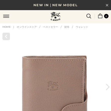
NEW IN｜NEW MODEL
8/17(月)10時まで｜税込11,000円以上で送料無料
0
贈る相手やシーンから選べる、新しいギフトガイド
HOME
|
オンラインストア
/
ベストセラー
/
財布
/
ウォレット
NEW IN｜COLOR LEATHER