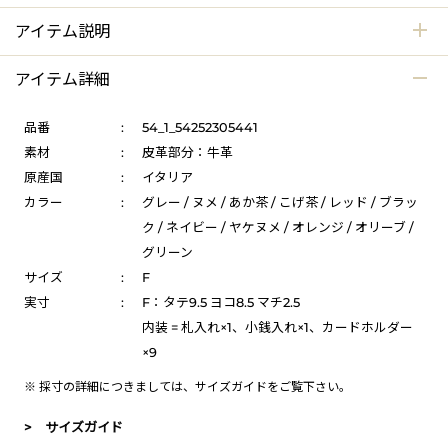
アイテム説明
アイテム詳細
品番
:
54_1_54252305441
素材
:
皮革部分：牛革
原産国
:
イタリア
カラー
:
グレー / ヌメ / あか茶 / こげ茶 / レッド / ブラッ
ク / ネイビー / ヤケヌメ / オレンジ / オリーブ /
グリーン
サイズ
:
F
実寸
:
F：タテ9.5 ヨコ8.5 マチ2.5
内装 = 札入れ×1、小銭入れ×1、カードホルダー
×9
※ 採寸の詳細につきましては、
サイズガイド
をご覧下さい。
> サイズガイド