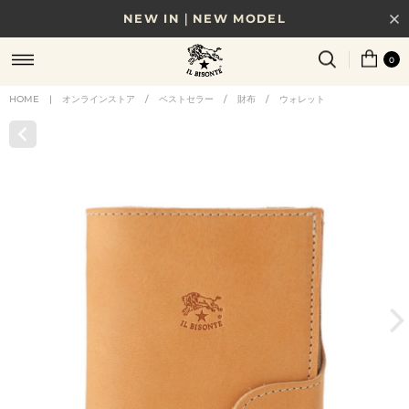
NEW IN｜NEW MODEL
8/17(月)10時まで｜税込11,000円以上で送料無料
0
贈る相手やシーンから選べる、新しいギフトガイド
HOME
|
オンラインストア
/
ベストセラー
/
財布
/
ウォレット
NEW IN｜COLOR LEATHER