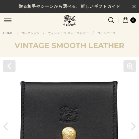
贈る相手やシーンから選べる、新しいギフトガイド
0
HOME
|
コレクション
/
ヴィンテージ スムースレザー
/
コインパース
VINTAGE SMOOTH LEATHER